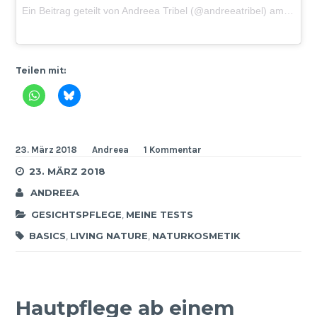
Ein Beitrag geteilt von Andreea Tribel (@andreeatribel)
am
Feb 9
Teilen mit:
23. März 2018
Andreea
1 Kommentar
23. MÄRZ 2018
ANDREEA
GESICHTSPFLEGE
,
MEINE TESTS
BASICS
,
LIVING NATURE
,
NATURKOSMETIK
Hautpflege ab einem