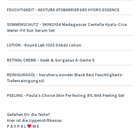
FEUCHTIGKEIT - AESTURA ATOBARRIER365 HYDRO ESSENCE
SONNENSCHUTZ - SKIN1004 Madagascar Centella Hyalu-Cica
Water-Fit Sun Serum Set
LOTION - Round Lab 1025 Dokdo Lotion
RETINAL CREME - Geek & Gorgeous A-Game 5
REINIGUNGSÖL - haruharu wonder Black Reis Feuchtigkeits-
Tiefenreinigungsöl
PEELING - Paula's Choice Skin Perfecting 8% AHA Peeling Gel
Gefallen Dir die Texte?
Hier ist die Lippenstiftkasse:
P A Y P A L
M E