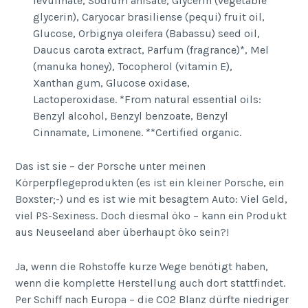
levulinate, Sodium anisate, Glycerin (vegetable
glycerin), Caryocar brasiliense (pequi) fruit oil,
Glucose, Orbignya oleifera (Babassu) seed oil,
Daucus carota extract, Parfum (fragrance)*, Mel
(manuka honey), Tocopherol (vitamin E),
Xanthan gum, Glucose oxidase,
Lactoperoxidase. *From natural essential oils:
Benzyl alcohol, Benzyl benzoate, Benzyl
Cinnamate, Limonene. **Certified organic.
Das ist sie – der Porsche unter meinen
Körperpflegeprodukten (es ist ein kleiner Porsche, ein
Boxster;-) und es ist wie mit besagtem Auto: Viel Geld,
viel PS-Sexiness. Doch diesmal öko – kann ein Produkt
aus Neuseeland aber überhaupt öko sein?!
Ja, wenn die Rohstoffe kurze Wege benötigt haben,
wenn die komplette Herstellung auch dort stattfindet.
Per Schiff nach Europa – die CO2 Blanz dürfte niedriger