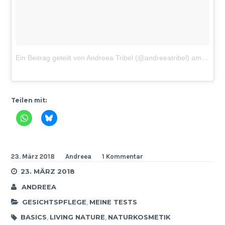
Ein Beitrag geteilt von Andreea Tribel (@andreeatribel)
am
Feb 9
Teilen mit:
23. März 2018
Andreea
1 Kommentar
23. MÄRZ 2018
ANDREEA
GESICHTSPFLEGE
,
MEINE TESTS
BASICS
,
LIVING NATURE
,
NATURKOSMETIK