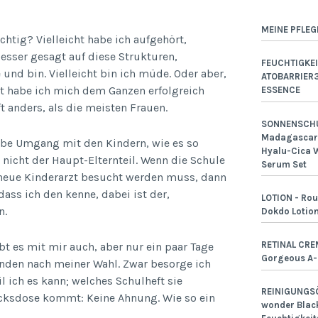
MEINE PFLEG
chtig? Vielleicht habe ich aufgehört,
esser gesagt auf diese Strukturen,
FEUCHTIGKEI
und bin. Vielleicht bin ich müde. Oder aber,
ATOBARRIER
cht habe ich mich dem Ganzen erfolgreich
ESSENCE
 anders, als die meisten Frauen.
SONNENSCHU
Madagascar 
abe Umgang mit den Kindern, wie es so
Hyalu-Cica W
n nicht der Haupt-Elternteil. Wenn die Schule
Serum Set
 neue Kinderarzt besucht werden muss, dann
 dass ich den kenne, dabei ist der,
LOTION - Rou
n.
Dokdo Lotio
RETINAL CRE
 es mit mir auch, aber nur ein paar Tage
Gorgeous A
nden nach meiner Wahl. Zwar besorge ich
l ich es kann; welches Schulheft sie
REINIGUNGSÖ
ücksdose kommt: Keine Ahnung. Wie so ein
wonder Black