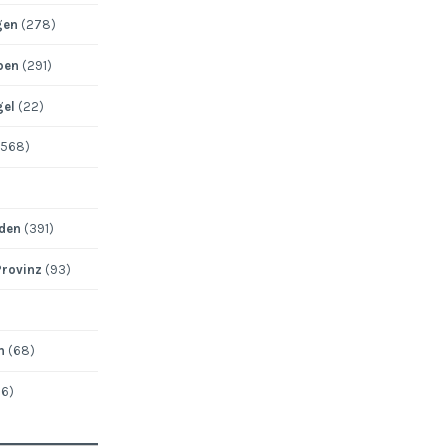
gen
(278)
pen
(291)
gel
(22)
568)
den
(391)
Provinz
(93)
n
(68)
6)