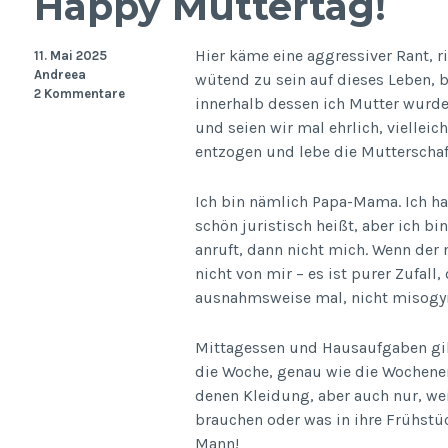
Happy Muttertag!
Hier käme eine aggressiver Rant, ri
11. Mai 2025
Andreea
wütend zu sein auf dieses Leben, b
2 Kommentare
innerhalb dessen ich Mutter wurde 
und seien wir mal ehrlich, viellei
entzogen und lebe die Mutterschaft
Ich bin nämlich Papa-Mama. Ich h
schön juristisch heißt, aber ich bi
anruft, dann nicht mich. Wenn der
nicht von mir – es ist purer Zufall,
ausnahmsweise mal, nicht misogy
Mittagessen und Hausaufgaben gibt
die Woche, genau wie die Wochene
denen Kleidung, aber auch nur, wei
brauchen oder was in ihre Frühst
Mann!