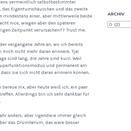
tens vermeintlich selbstbestimmter
, das Eigentumshäuschen und das zweite
ARCHIV
 mindestens einer, aber mittlerweile beide
 echt nice, wiegen aber den späteren
Archiv
tzigen Zeitpunkt verursachen?? Trust me.
 der vergangene Jahre an, wo ich bereits
 mich nicht mehr daran erinnere. Tja!
ge sind lang, die Jahre sind kurz: Weil
em Superfunktionsmodus und permanent am
ss sie sich nicht daran erinnern können.
 bereue nix, aber heute weiß ich, ein paar
effen. Allerdings bin ich sehr dankbar für
.
Jahr anders, aber irgendwie immer gleich
, aber das Drumherum, das wäre besser