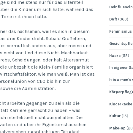
ge sind meistens nur für das Elternteil
Deinfluenci
über die Kinder um sich hatte, während das
 Time mit ihnen hatte.
Duft
(360)
mer das nachsehen, weil es sich in diesem
Feminismus
is drei Kinder dreht. Sobald Großeltern,
Gesichtspfl
ht es vermutlich anders aus, aber meine und
as nicht vor. Und diese Nicht-Machbarkeit
Haare
(55)
Krebs, Scheidungen, oder halt Altersarmut
die unbezahlt die Klein-Familie organisiert
In eigener S
irtschaftsfaktor, wie man weiß. Man ist das
It is a men's
sonalunion von CEO bis hin zur
 sowie die Administration.
Körperpfleg
ht arbeiten gegangen zu sein als die
Kinderkacke
statt Karriere gemacht zu haben – was
Kultur
(15)
ich intellektuell nicht ausgehalten. Die
e warten und über ihr Eigentumshäuschen
Make-up
(20
zialversicherungspflichtigen Tätigkeit