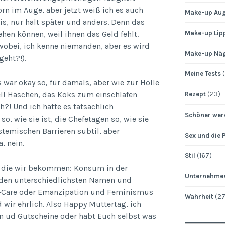
rn im Auge, aber jetzt weiß ich es auch
Make-up Au
is, nur halt später und anders. Denn das
ehen können, weil ihnen das Geld fehlt.
Make-up Lip
obei, ich kenne niemanden, aber es wird
Make-up Nä
geht?!).
Meine Tests
(
 war okay so, für damals, aber wie zur Hölle
ll Häschen, das Koks zum einschlafen
Rezept
(23)
?! Und ich hätte es tatsächlich
Schöner wer
, wie sie ist, die Chefetagen so, wie sie
temischen Barrieren subtil, aber
Sex und die 
, nein.
Stil
(167)
, die wir bekommen: Konsum in der
Unternehme
r den unterschiedlichsten Namen und
f-Care oder Emanzipation und Feminismus
Wahrheit
(27
 wir ehrlich. Also Happy Muttertag, ich
en ud Gutscheine oder habt Euch selbst was