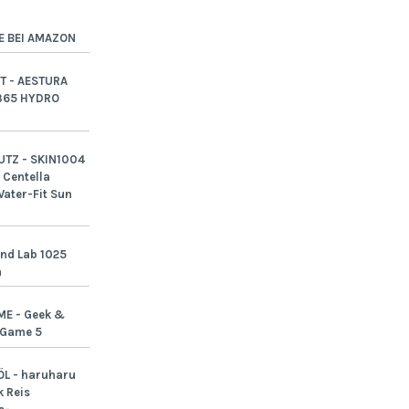
E BEI AMAZON
T - AESTURA
365 HYDRO
TZ - SKIN1004
Centella
ater-Fit Sun
nd Lab 1025
n
ME - Geek &
-Game 5
L - haruharu
 Reis