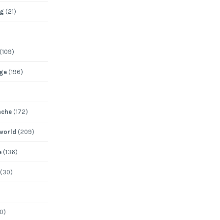
ng
(21)
(109)
ege
(196)
ache
(172)
 world
(209)
e
(136)
(30)
0)