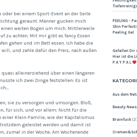
Feuchtigkeit
Tiefenreinig
 oder bei einem Sport-Event an der Seite
 Richtung geraunt. Männer gucken mich
PEELING - Pa
Skin Perfect
 einen weiten Bogen um mich. Mittlerweile
Peeling Gel
uf zu achten. Mit mir gibt es fancy Essen
fen gehen und im Bett essen. Ich habe die
h will, und zahle dafür den Preis, nach außen
Gefallen Dir 
Hier ist die 
P A Y P A L
 quasi alleinerziehend über einen längeren
sste ich zwei Dinge feststellen: Es ist
KATEGORI
ich…
Aus dem Netz
ben, sie zu versorgen und umsorgen. Bloß,
Beauty News
n, für sich, und vor allem: Nicht für die
n einer Klein-Familie, wie der Kapitalismus
Brainfuck
(2
 trotzdem geleistet werden und damit ist
den, zumal in der Woche. Am Wochenende
Cremen&Sch