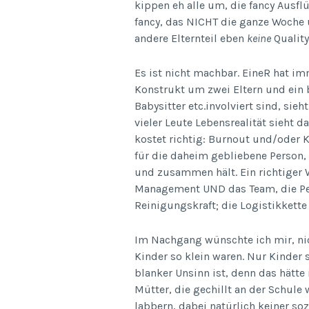
kippen eh alle um, die fancy Ausflü
fancy, das NICHT die ganze Woche 
andere Elternteil eben
keine
Quality
Es ist nicht machbar. EineR hat im
Konstrukt um zwei Eltern und ein b
Babysitter etc.involviert sind, sie
vieler Leute Lebensrealität sieht d
kostet richtig: Burnout und/oder 
für die daheim gebliebene Person, 
und zusammen hält. Ein richtiger W
Management UND das Team, die Per
Reinigungskraft; die Logistikkette
Im Nachgang wünschte ich mir, nic
Kinder so klein waren. Nur Kinder 
blanker Unsinn ist, denn das hätte 
Mütter, die gechillt an der Schul
labbern, dabei natürlich keiner so