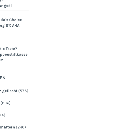
s-
ungsöl
ula's Choice
ing 8% AHA
die Texte?
Lippenstiftkasse:
M E
EN
 gefischt
(576)
(606)
74)
nattern
(240)