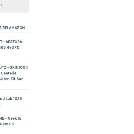
E BEI AMAZON
T - AESTURA
365 HYDRO
TZ - SKIN1004
Centella
ater-Fit Sun
nd Lab 1025
n
ME - Geek &
-Game 5