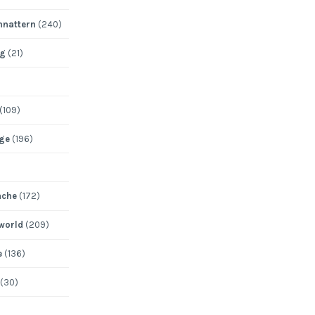
nattern
(240)
ng
(21)
(109)
ege
(196)
ache
(172)
 world
(209)
e
(136)
(30)