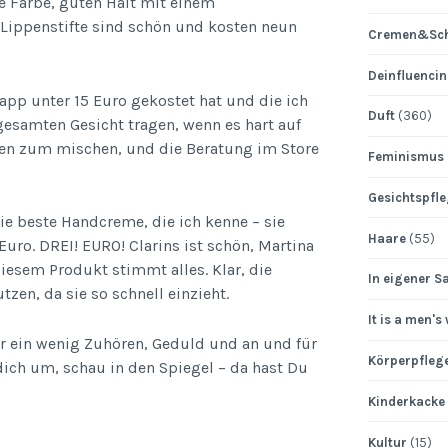
e Farbe, guten Halt mit einem
 Lippenstifte sind schön und kosten neun
Cremen&Sch
Deinfluenci
pp unter 15 Euro gekostet hat und die ich
Duft
(360)
esamten Gesicht tragen, wenn es hart auf
tten zum mischen, und die Beratung im Store
Feminismus
Gesichtspfl
die beste Handcreme, die ich kenne – sie
Haare
(55)
 Euro. DREI! EURO! Clarins ist schön, Martina
diesem Produkt stimmt alles. Klar, die
In eigener S
tzen, da sie so schnell einzieht.
It is a men's
nur ein wenig Zuhören, Geduld und an und für
Körperpfleg
 dich um, schau in den Spiegel – da hast Du
Kinderkacke
Kultur
(15)