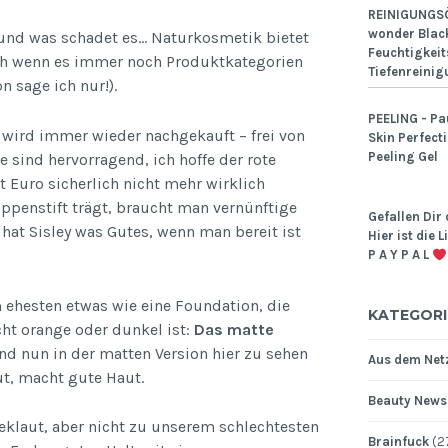
REINIGUNGSÖ
wonder Black
 und was schadet es… Naturkosmetik bietet
Feuchtigkeit
uch wenn es immer noch Produktkategorien
Tiefenreinig
 sage ich nur!).
PEELING - Pa
r wird immer wieder nachgekauft – frei von
Skin Perfect
Peeling Gel
 sind hervorragend, ich hoffe der rote
 Euro sicherlich nicht mehr wirklich
ippenstift trägt, braucht man vernünftige
Gefallen Dir 
 hat Sisley was Gutes, wenn man bereit ist
Hier ist die 
P A Y P A L
 ehesten etwas wie eine Foundation, die
KATEGORI
cht orange oder dunkel ist:
Das matte
nd nun in der matten Version hier zu sehen
Aus dem Netz
ut, macht gute Haut.
Beauty News
eklaut, aber nicht zu unserem schlechtesten
Brainfuck
(2