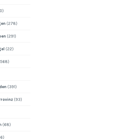
0)
gen
(278)
pen
(291)
gel
(22)
568)
den
(391)
Provinz
(93)
n
(68)
6)