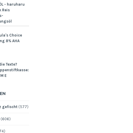
L - haruharu
 Reis
s-
ungsöl
ula's Choice
ing 8% AHA
die Texte?
Lippenstiftkasse:
M E
EN
 gefischt
(577)
(606)
74)