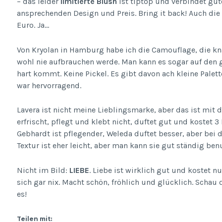
– das leider
limitierte Blush
ist tiptop und verbindet gut
ansprechenden Design und Preis. Bring it back! Auch die
Euro. Ja…
Von Kryolan in Hamburg habe ich die Camouflage, die kna
wohl nie aufbrauchen werde. Man kann es sogar auf den g
hart kommt. Keine Pickel. Es gibt davon ach kleine Pale
war hervorragend.
Lavera ist nicht meine Lieblingsmarke, aber das ist mit 
erfrischt, pflegt und klebt nicht, duftet gut und kostet 3
Gebhardt ist pflegender, Weleda duftet besser, aber bei 
Textur ist eher leicht, aber man kann sie gut ständig benu
Nicht im Bild:
LIEBE
. Liebe ist wirklich gut und kostet 
sich gar nix. Macht schön, fröhlich und glücklich. Schau
es!
Teilen mit: