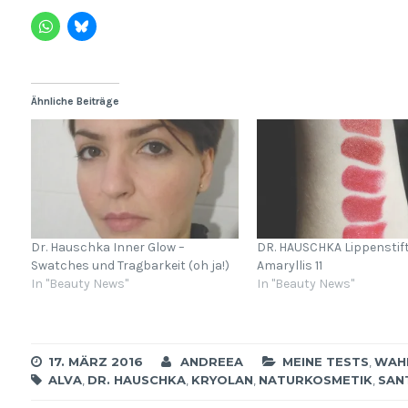
Ähnliche Beiträge
Dr. Hauschka Inner Glow –
DR. HAUSCHKA Lippenstif
Swatches und Tragbarkeit (oh ja!)
Amaryllis 11
In "Beauty News"
In "Beauty News"
17. MÄRZ 2016
ANDREEA
MEINE TESTS
,
WAH
ALVA
,
DR. HAUSCHKA
,
KRYOLAN
,
NATURKOSMETIK
,
SAN