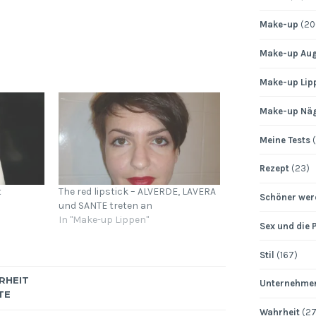
Make-up
(20
Make-up Au
Make-up Lip
Make-up Nä
Meine Tests
(
Rezept
(23)
t
The red lipstick – ALVERDE, LAVERA
Schöner wer
und SANTE treten an
In "Make-up Lippen"
Sex und die 
Stil
(167)
RHEIT
Unternehme
TE
Wahrheit
(27