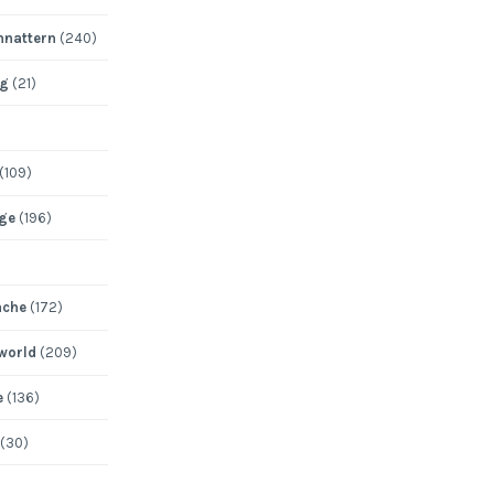
nattern
(240)
ng
(21)
(109)
ege
(196)
ache
(172)
 world
(209)
e
(136)
(30)