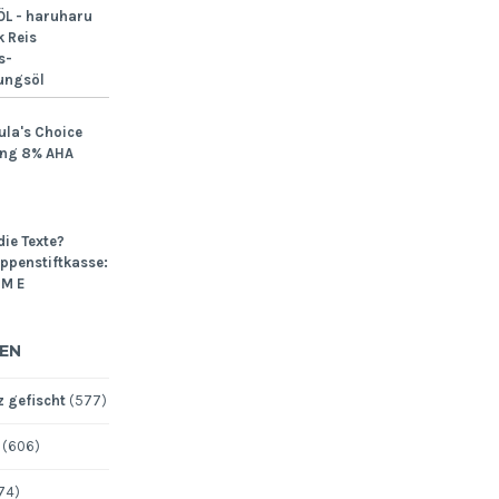
L - haruharu
 Reis
s-
ungsöl
ula's Choice
ing 8% AHA
die Texte?
Lippenstiftkasse:
M E
EN
 gefischt
(577)
(606)
74)