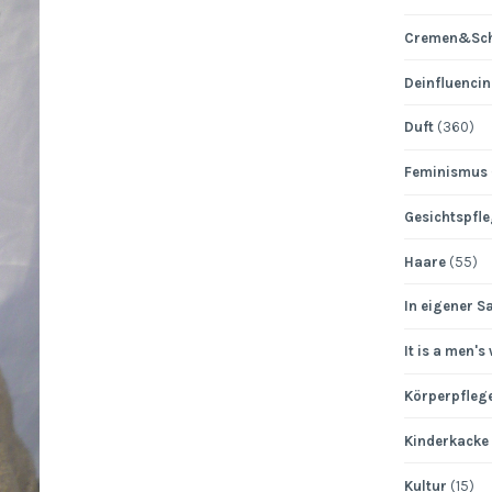
Cremen&Sch
Deinfluenci
Duft
(360)
Feminismus
Gesichtspfl
Haare
(55)
In eigener S
It is a men's
Körperpfleg
Kinderkacke
Kultur
(15)