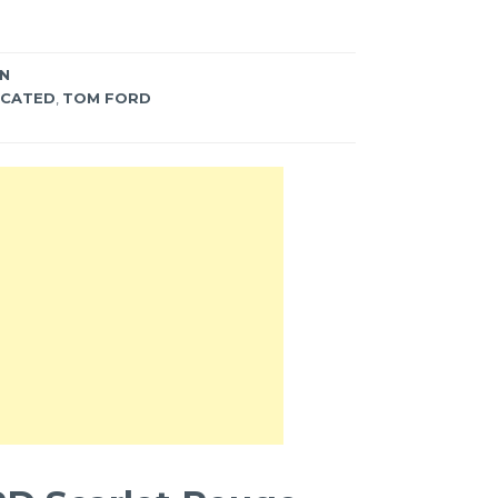
Customer Service schicken. Die
Antwort wird heißen, dass es…
EN
ICATED
,
TOM FORD