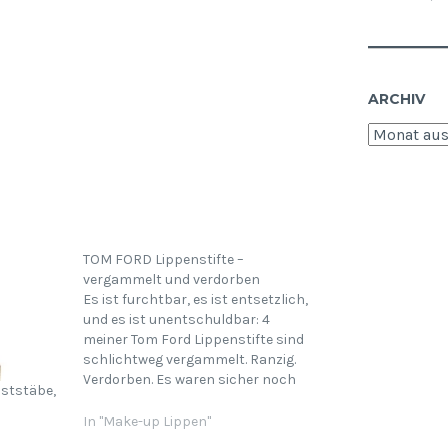
ARCHIV
Archiv
TOM FORD Lippenstifte –
vergammelt und verdorben
Es ist furchtbar, es ist entsetzlich,
und es ist unentschuldbar: 4
meiner Tom Ford Lippenstifte sind
schlichtweg vergammelt. Ranzig.
Verdorben. Es waren sicher noch
ststäbe,
mehr, denn zwei habe ich so schon
weggeworfen, doch diese vier Stück
In "Make-up Lippen"
werde ich einpacken und dem