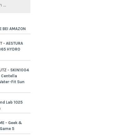
E BEI AMAZON
T - AESTURA
365 HYDRO
TZ - SKIN1004
Centella
ater-Fit Sun
nd Lab 1025
n
ME - Geek &
-Game 5