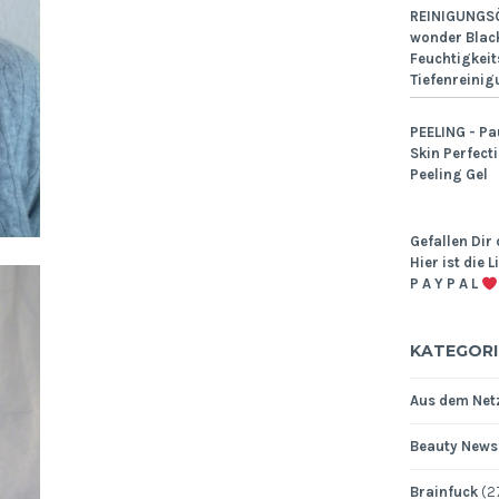
REINIGUNGSÖ
wonder Black
Feuchtigkeit
Tiefenreinig
PEELING - Pa
Skin Perfect
Peeling Gel
Gefallen Dir 
Hier ist die 
P A Y P A L
KATEGORI
Aus dem Netz
Beauty News
Brainfuck
(2