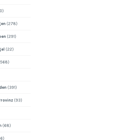
0)
gen
(278)
pen
(291)
gel
(22)
568)
den
(391)
Provinz
(93)
n
(68)
6)