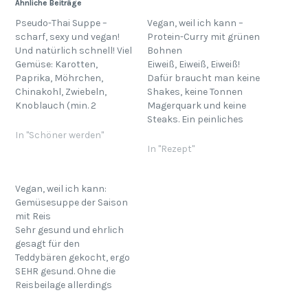
Ähnliche Beiträge
Pseudo-Thai Suppe –
Vegan, weil ich kann –
scharf, sexy und vegan!
Protein-Curry mit grünen
Und natürlich schnell! Viel
Bohnen
Gemüse: Karotten,
Eiweiß, Eiweiß, Eiweiß!
Paprika, Möhrchen,
Dafür braucht man keine
Chinakohl, Zwiebeln,
Shakes, keine Tonnen
Knoblauch (min. 2
Magerquark und keine
Zehen!)... Nicht geeignet
Steaks. Ein peinliches
sind stärkehaltige Sachen
Geständnis: Ich war
In "Schöner werden"
wie Kichererbsen oder
neulich einkaufen und
In "Rezept"
Bohnen! 1 frischer
schon so unterzuckert,
Koriander Gemüsebrühe
dass ich mir ein
Zitronensaft oder aber
Fertiggericht
Vegan, weil ich kann:
Multivitaminsaft
mitgenommen habe, was
Gemüsesuppe der Saison
(Alnatura) 1 Dose
erstaunlich essbar war.
mit Reis
Rapunzel
Sollte frau immer im Haus
Sehr gesund und ehrlich
Kokosnussmilch (nicht
haben, wenn man krank
gesagt für den
schütteln!) Lebensbaum
ist und kein Bock hat…
Teddybären gekocht, ergo
indischer Curry Sojasauce
SEHR gesund. Ohne die
zum salzen evtl.
Reisbeilage allerdings
geräucherten Tofu mit
auch etwas, wovon man