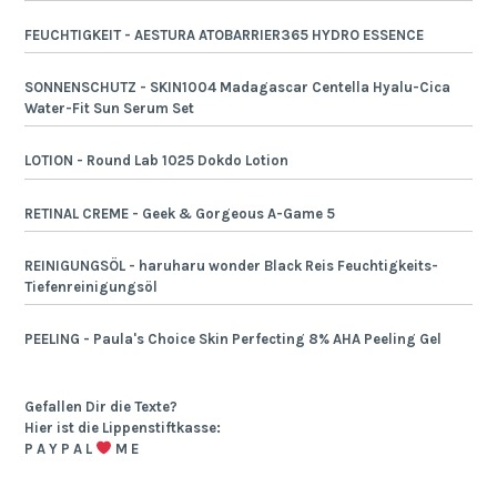
FEUCHTIGKEIT - AESTURA ATOBARRIER365 HYDRO ESSENCE
SONNENSCHUTZ - SKIN1004 Madagascar Centella Hyalu-Cica
Water-Fit Sun Serum Set
LOTION - Round Lab 1025 Dokdo Lotion
RETINAL CREME - Geek & Gorgeous A-Game 5
REINIGUNGSÖL - haruharu wonder Black Reis Feuchtigkeits-
Tiefenreinigungsöl
PEELING - Paula's Choice Skin Perfecting 8% AHA Peeling Gel
Gefallen Dir die Texte?
Hier ist die Lippenstiftkasse:
P A Y P A L
M E