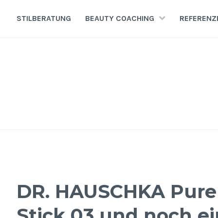
Zum
Inhalt
STILBERATUNG
BEAUTY COACHING
REFERENZ
springen
DR. HAUSCHKA Pure 
Stick 03 und noch e