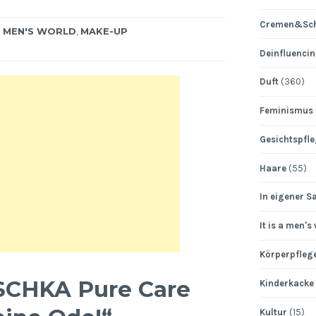
ie Farbe
durchdachten Farbkonzept: Beide
 muss eine
Abdeckstifte…
Cremen&Sch
 A MEN'S WORLD
,
MAKE-UP
Deinfluenci
Duft
(360)
Feminismus
Gesichtspfl
Haare
(55)
In eigener S
It is a men's
Körperpfleg
SCHKA Pure Care
Kinderkacke
Kultur
(15)