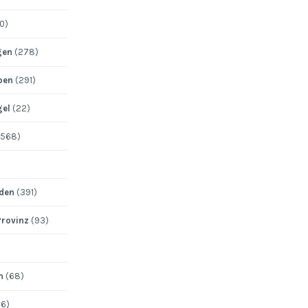
0)
gen
(278)
pen
(291)
gel
(22)
568)
den
(391)
Provinz
(93)
n
(68)
6)