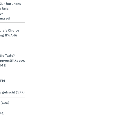
L - haruharu
 Reis
s-
ungsöl
ula's Choice
ing 8% AHA
die Texte?
Lippenstiftkasse:
M E
EN
 gefischt
(577)
(606)
74)