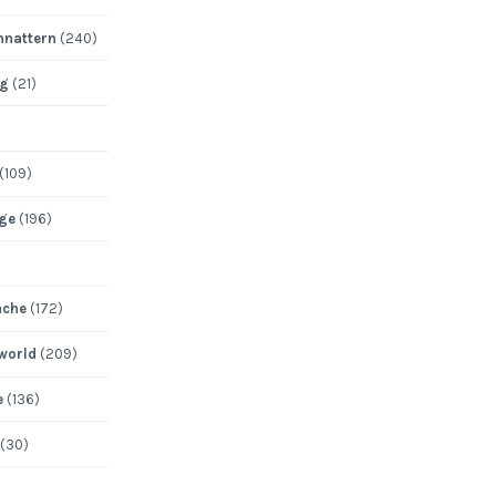
nattern
(240)
ng
(21)
(109)
ege
(196)
ache
(172)
 world
(209)
e
(136)
(30)