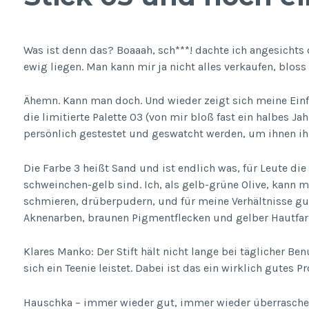
Was ist denn das? Boaaah, sch***! dachte ich angesichts 
ewig liegen. Man kann mir ja nicht alles verkaufen, bloss 
Ähemn. Kann man doch. Und wieder zeigt sich meine Einfa
die limitierte Palette 03 (von mir bloß fast ein halbes
persönlich gestestet und geswatcht werden, um ihnen ihre
Die Farbe 3 heißt Sand und ist endlich was, für Leute di
schweinchen-gelb sind. Ich, als gelb-grüne Olive, kann m
schmieren, drüberpudern, und für meine Verhältnisse gu
Aknenarben, braunen Pigmentflecken und gelber Hautfarb
Klares Manko: Der Stift hält nicht lange bei täglicher Be
sich ein Teenie leistet. Dabei ist das ein wirklich gutes P
Hauschka – immer wieder gut, immer wieder überraschend.