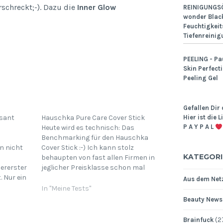
schreckt;-). Dazu die
Inner Glow
REINIGUNGSÖ
wonder Black
Feuchtigkeit
Tiefenreinig
PEELING - Pa
Skin Perfect
Peeling Gel
Gefallen Dir 
isant
Hauschka Pure Care Cover Stick
Hier ist die 
P A Y P A L
Heute wird es technisch: Das
Benchmarking für den Hauschka
n nicht
Cover Stick :-) Ich kann stolz
KATEGORI
behaupten von fast allen Firmen in
lererster
jeglicher Preisklasse schon mal
. Nur ein
einen Abdeckstift gehabt zu
Aus dem Netz
s Make-up
haben. An Farbauswahl und
In "Meine Tests"
n oder
Usability gewinnt eindeutig der
Beauty News
Make-up
Bobbi Brown Stift. Doch Hauschka
zieht nach mit einem
Brainfuck
(2