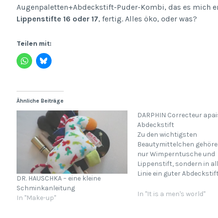
Augenpaletten+Abdeckstift-Puder-Kombi, das es mich er
Lippenstifte 16 oder 17
, fertig. Alles öko, oder was?
Teilen mit:
Ähnliche Beiträge
DARPHIN Correcteur apa
Abdeckstift
Zu den wichtigsten
Beautymittelchen gehöre
nur Wimperntusche und
Lippenstift, sondern in al
Linie ein guter Abdeckstift
DR. HAUSCHKA – eine kleine
perfekter Teint lässt da
Schminkanleitung
zur voller Geltung bringe
In "It is a men's world"
In "Make-up"
macht ein eigentliches 
bestenfalls vollkommen