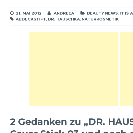
überflüssig! Dafür muss d
gut zum Teint passen, er
21. MAI 2012
ANDREEA
BEAUTY NEWS
,
IT IS
weiche aber deckende…
ABDECKSTIFT
,
DR. HAUSCHKA
,
NATURKOSMETIK
2 Gedanken zu „
DR. HAU