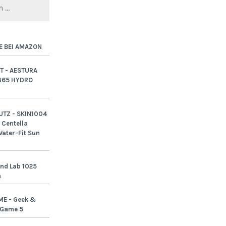
E BEI AMAZON
T - AESTURA
365 HYDRO
TZ - SKIN1004
Centella
ater-Fit Sun
nd Lab 1025
n
ME - Geek &
-Game 5