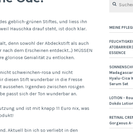
nach:
des geblich-grünen Stiftes, und liess ihn
MEINE PFLEG
weil Hauschka drauf steht, ist doch klar.
FEUCHTIGKEI
lt, denn sowohl der Abdeckstift als auch
ATOBARRIER
 Jahr nach dem Erscheinen entdeckt…) MÜSSEN
ESSENCE
 gloriose Genialität zu entlocken.
SONNENSCHU
e nicht schweinchen-rosa und nicht
Madagascar 
Hyalu-Cica W
ir diesen Stift wunderbar in die Fresse
Serum Set
t aussehen. Irgendwo zwischen rosigen
e passt sich der Ton wunderbar an.
LOTION - Rou
Dokdo Lotio
nutzung und ist mit knapp 11 Euro nix, was
rodukt!
RETINAL CRE
Gorgeous A
 Aktuell bin ich so verliebt in den