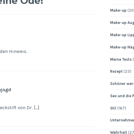
eine Ode!
“
Make-up
(20
Make-up Au
Make-up Lip
Make-up Nä
 den Hinweis.
Meine Tests
(
Rezept
(23)
Schöner wer
yjagd
Sex und die 
ckstift von Dr. […]
Stil
(167)
Unternehme
Wahrheit
(27