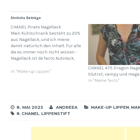
Ähnliche Beiträge
CHANEL Pirate Nagellack
Mein Kühlschrank besteht zu 20%
aus Nagellack, und ich meine
damit natürlich den Inhalt. Für alle
die es immer noch nicht wissen -
Nagellack ist de facto Autolack,
und hält am besten im
CHANEL 475 Dragon Nagel
Kühlschrank. Auf gar keinen Fall
In "Make-up Lippen"
blutrot, vampy und mega
ist Nagellack dreißig Euro wert - es
In "Meine Tests"
handelt sich dabei wirklich um…
8. MAI 2023
ANDREEA
MAKE-UP LIPPEN
,
MAK
8
,
CHANEL
,
LIPPENSTIFT