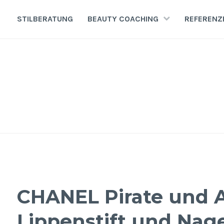
Zum
Inhalt
STILBERATUNG
BEAUTY COACHING
REFERENZ
springen
CHANEL Pirate und Al
Lippenstift und Nage