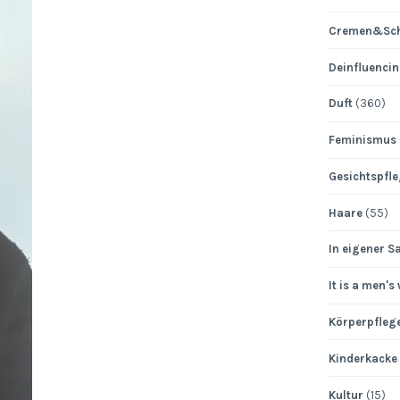
Cremen&Sch
Deinfluenci
Duft
(360)
Feminismus
Gesichtspfl
Haare
(55)
In eigener S
It is a men's
Körperpfleg
Kinderkacke
Kultur
(15)