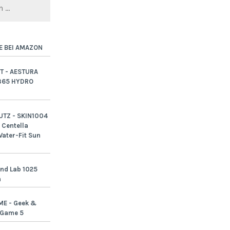
E BEI AMAZON
T - AESTURA
365 HYDRO
TZ - SKIN1004
Centella
ater-Fit Sun
nd Lab 1025
n
ME - Geek &
-Game 5