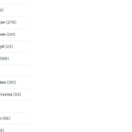
0)
gen
(278)
pen
(291)
gel
(22)
568)
den
(391)
Provinz
(93)
n
(68)
6)