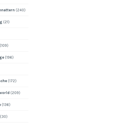
nattern
(240)
ng
(21)
(109)
ege
(196)
ache
(172)
 world
(209)
e
(136)
(30)