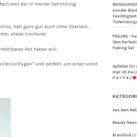
nfach weil der in meiner Sammlung
REINIGUNGSÖ
wonder Black
Feuchtigkeit
Tiefenreinig
kellos, hält ganz gut auch ohne Überlack,
hten, etwas trockener.
PEELING - Pa
Skin Perfect
Peeling Gel
nfehlbares Rot haben will:
rollen einfügen* und perfekt, um einen sonst
Gefallen Dir 
Hier ist die 
P A Y P A L
KATEGORI
Aus dem Netz
Beauty News
Brainfuck
(2