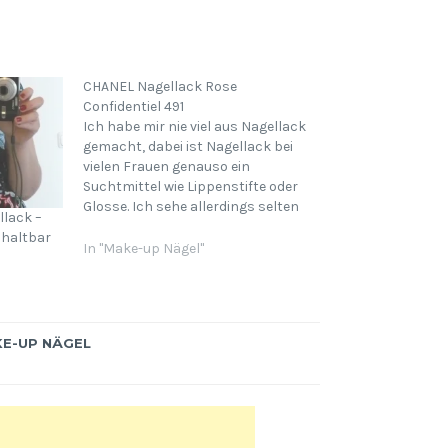
CHANEL Nagellack Rose
Confidentiel 491
Ich habe mir nie viel aus Nagellack
gemacht, dabei ist Nagellack bei
vielen Frauen genauso ein
Suchtmittel wie Lippenstifte oder
Glosse. Ich sehe allerdings selten
lack –
lackierte Fingernägel, was machen
 haltbar
also die Frauen damit? Ich sage es
In "Make-up Nägel"
Euch - sammeln. Nebeneinander
aufstellen. Sich "bunt" denken. Und
hoffentlich in den Kühlschrank
stellen!…
E-UP NÄGEL