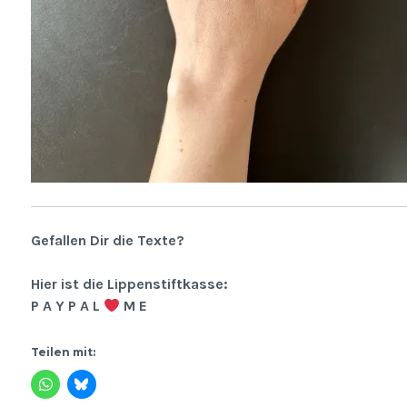
Gefallen Dir die Texte?
Hier ist die Lippenstiftkasse:
P A Y P A L
M E
Teilen mit: