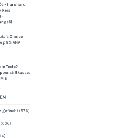
L - haruharu
 Reis
s-
ungsöl
ula's Choice
ing 8% AHA
die Texte?
Lippenstiftkasse:
M E
EN
 gefischt
(576)
(606)
74)