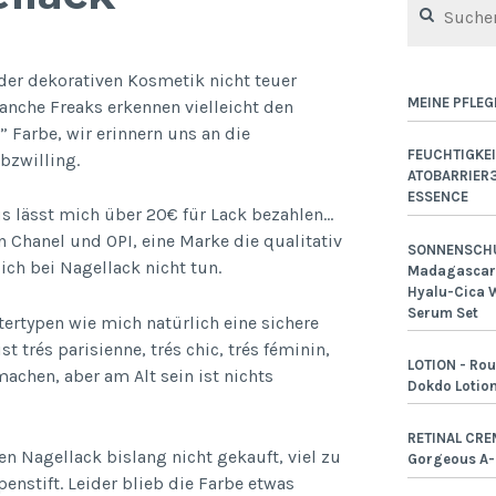
nach:
 der dekorativen Kosmetik nicht teuer
MEINE PFLEG
anche Freaks erkennen vielleicht den
” Farbe, wir erinnern uns an die
FEUCHTIGKEI
bzwilling.
ATOBARRIER
ESSENCE
s lässt mich über 20€ für Lack bezahlen…
hen Chanel und OPI, eine Marke die qualitativ
SONNENSCHU
ich bei Nagellack nicht tun.
Madagascar 
Hyalu-Cica W
Serum Set
ntertypen wie mich natürlich eine sichere
t trés parisienne, trés chic, trés féminin,
LOTION - Rou
achen, aber am Alt sein ist nichts
Dokdo Lotio
RETINAL CRE
en Nagellack bislang nicht gekauft, viel zu
Gorgeous A
penstift. Leider blieb die Farbe etwas