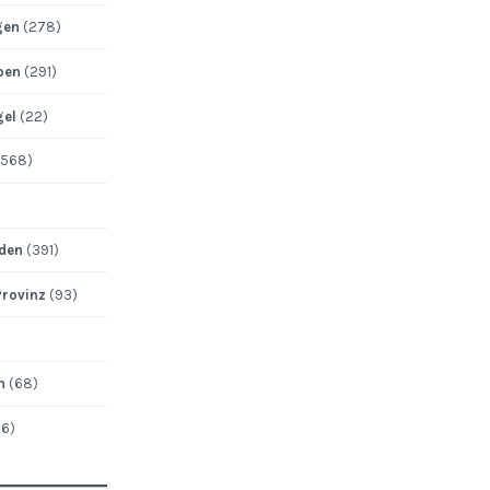
gen
(278)
pen
(291)
gel
(22)
568)
den
(391)
Provinz
(93)
n
(68)
6)