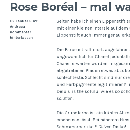
Rose Boréal – mal w
Selten habe ich einen Lippenstift s
16. Januar 2025
Andreea
mit einer kleinen Intarsie auf dem 
Kommentar
Lippenstift auch immer genau erk
hinterlassen
Die Farbe ist raffiniert, abgefahre
ungewöhnlich für Chanel jedenfalls,
Chanel erwarten würden. Insgesamt
abgetretenen Pfaden etwas abzuk
schlechteste. Schlecht sind nur di
und Farbpigmente legitimieren? In
Delulu is the solulu, wie es so sc
solution
.
Die Grundfarbe ist ein kühles Altr
erscheinen lässt. Bei näherem Hin
Schimmerpartikel!!
Glitzer
! Disko!