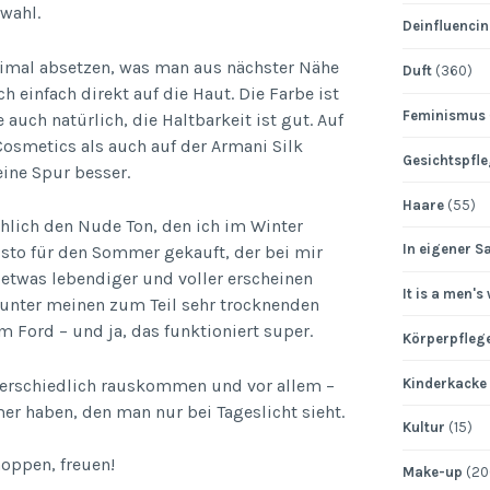
wahl.
Deinfluenci
nimal absetzen, was man aus nächster Nähe
Duft
(360)
ch einfach direkt auf die Haut. Die Farbe ist
Feminismus
auch natürlich, die Haltbarkeit ist gut. Auf
osmetics als auch auf der Armani Silk
Gesichtspfl
eine Spur besser.
Haare
(55)
hlich den Nude Ton, den ich im Winter
In eigener S
listo für den Sommer gekauft, der bei mir
 etwas lebendiger und voller erscheinen
It is a men's
 unter meinen zum Teil sehr trocknenden
 Ford – und ja, das funktioniert super.
Körperpfleg
Kinderkacke
terschiedlich rauskommen und vor allem –
er haben, den man nur bei Tageslicht sieht.
Kultur
(15)
hoppen, freuen!
Make-up
(20