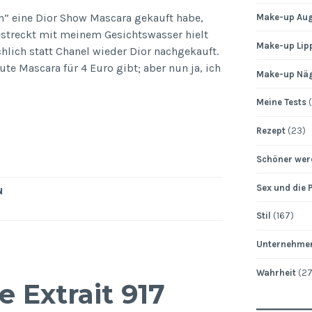
n” eine Dior Show Mascara gekauft habe,
Make-up Au
streckt mit meinem Gesichtswasser hielt
Make-up Lip
ächlich statt Chanel wieder Dior nachgekauft.
ute Mascara für 4 Euro gibt; aber nun ja, ich
Make-up Nä
Meine Tests
(
Rezept
(23)
Schöner wer
Sex und die 
N
Stil
(167)
Unternehme
Wahrheit
(27
 Extrait 917