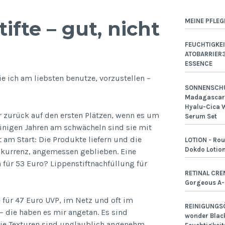
MEINE PFLEG
ifte – gut, nicht
FEUCHTIGKEI
ATOBARRIER
ESSENCE
ie ich am liebsten benutze, vorzustellen –
SONNENSCHU
Madagascar 
Hyalu-Cica W
r zurück auf den ersten Plätzen, wenn es um
Serum Set
inigen Jahren am schwächeln sind sie mit
 am Start: Die Produkte liefern und die
LOTION - Rou
Dokdo Lotio
onkurrenz, angemessen geblieben. Eine
n für 53 Euro? Lippenstiftnachfüllung für
RETINAL CRE
Gorgeous A
 für 47 Euro UVP, im Netz und oft im
REINIGUNGSÖ
– die haben es mir angetan. Es sind
wonder Black
die Texturen sind unglaublich angenehm,