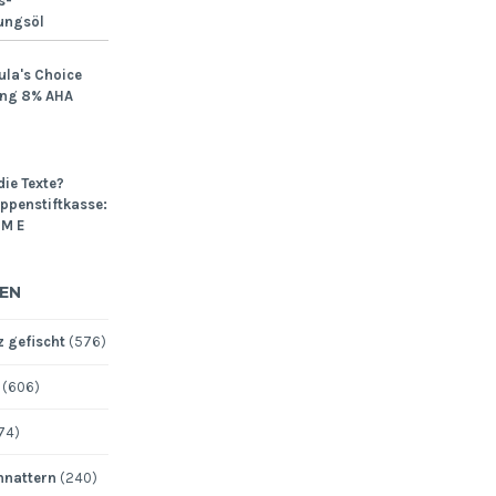
s-
ungsöl
ula's Choice
ing 8% AHA
die Texte?
Lippenstiftkasse:
M E
EN
 gefischt
(576)
(606)
74)
nattern
(240)