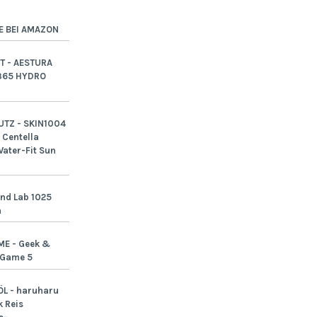
E BEI AMAZON
T - AESTURA
365 HYDRO
TZ - SKIN1004
Centella
ater-Fit Sun
nd Lab 1025
n
ME - Geek &
-Game 5
L - haruharu
 Reis