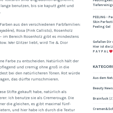
Feuchtigkeit
Tiefenreinig
 lange benutzen, bis sie kaputt geht und
.
PEELING - Pa
Skin Perfect
 Farben aus den verschiedenen Farbfamilien:
Peeling Gel
yadère), Rosa (Pink Callisto), Rosenholz
 – im Bereich Rosenholz gibt es mindestens
Gefallen Dir 
ow. Wer Glitzer liebt, wird Tie & Dior
Hier ist die 
P A Y P A L
ine Farbe zu entscheiden. Natürlich hält der
KATEGORI
t pflegend und cremig ohne groß in die
dest bei den natürlicheren Tönen. Rot würde
Aus dem Netz
 tragen, das dürfte rumschmieren.
Beauty News
se Stifte gekauft habe, natürlich als
erer: Ich benutze sie als Cremerouge. Die
Brainfuck
(2
er die gleichen, es gibt maximal fünf-
Cremen&Sch
tern, und hier habe ich durch die Textur