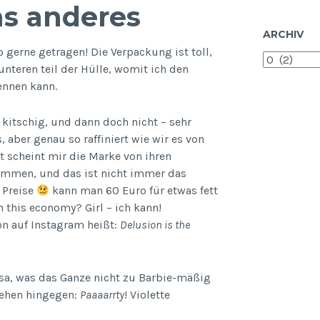
as anderes
ARCHIV
o gerne getragen! Die Verpackung ist toll,
Archiv
unteren teil der Hülle, womit ich den
ennen kann.
n, kitschig, und dann doch nicht – sehr
 aber genau so raffiniert wie wir es von
 scheint mir die Marke von ihren
ommen, und das ist nicht immer das
e Preise
kann man 60 Euro für etwas fett
 this economy? Girl – ich kann!
hön auf Instagram heißt:
Delusion is the
osa, was das Ganze nicht zu Barbie-mäßig
sehen hingegen:
Paaaarrty
! Violette