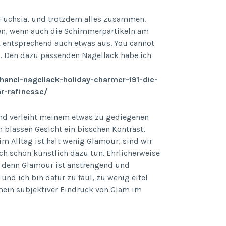
ht Fuchsia, und trotzdem alles zusammen.
pen, wenn auch die Schimmerpartikeln am
 entsprechend auch etwas aus. You cannot
d. Den dazu passenden Nagellack habe ich
anel-nagellack-holiday-charmer-191-die-
r-rafinesse/
y und verleiht meinem etwas zu gediegenen
 blassen Gesicht ein bisschen Kontrast,
m Alltag ist halt wenig Glamour, sind wir
ch schon künstlich dazu tun. Ehrlicherweise
r, denn Glamour ist anstrengend und
, und ich bin dafür zu faul, zu wenig eitel
mein subjektiver Eindruck von Glam im