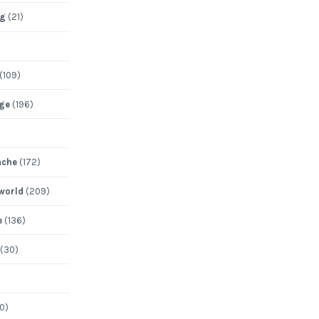
ng
(21)
(109)
ege
(196)
ache
(172)
 world
(209)
e
(136)
(30)
0)