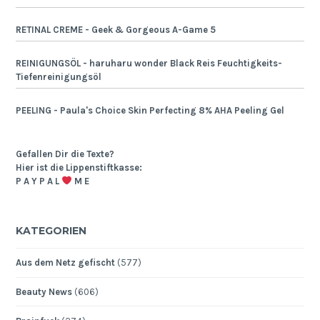
RETINAL CREME - Geek & Gorgeous A-Game 5
REINIGUNGSÖL - haruharu wonder Black Reis Feuchtigkeits-
Tiefenreinigungsöl
PEELING - Paula's Choice Skin Perfecting 8% AHA Peeling Gel
Gefallen Dir die Texte?
Hier ist die Lippenstiftkasse:
P A Y P A L
M E
KATEGORIEN
Aus dem Netz gefischt
(577)
Beauty News
(606)