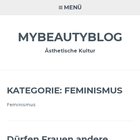
Zum
MENÜ
Inhalt
springen
MYBEAUTYBLOG
Ästhetische Kultur
KATEGORIE:
FEMINISMUS
Feminismus
Dürfen Frauen andere