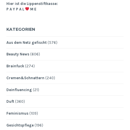
Hier ist die Lippenstiftkasse:
P A Y P A L
M E
KATEGORIEN
Aus dem Netz gefischt
(576)
Beauty News
(606)
Brainfuck
(274)
Cremen&Schnattern
(240)
Deinfluencing
(21)
Duft
(360)
Feminismus
(109)
Gesichtspflege
(196)