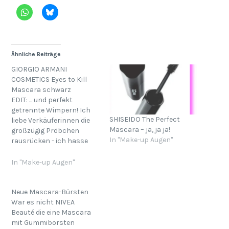
Ähnliche Beiträge
GIORGIO ARMANI
COSMETICS Eyes to Kill
Mascara schwarz
EDIT: ... und perfekt
getrennte Wimpern! Ich
SHISEIDO The Perfect
liebe Verkäuferinnen die
Mascara – ja, ja ja!
großzügig Pröbchen
In "Make-up Augen"
rausrücken - ich hasse
Verkäuferinnen die
Pröbchen rausrücken, die
In "Make-up Augen"
ich dann gerne kaufen
würde. Mascara Pröbchen
hatte ich bislang so gut
Neue Mascara-Bürsten
wie nie, aber das finde ich
War es nicht NIVEA
mal richtig gut. Nach
Beauté die eine Mascara
einigen Tagen testen kann
mit Gummiborsten