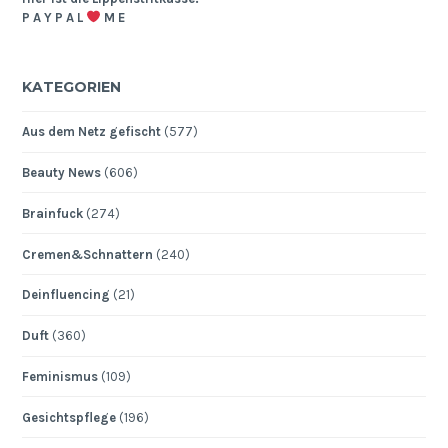
P A Y P A L
M E
KATEGORIEN
Aus dem Netz gefischt
(577)
Beauty News
(606)
Brainfuck
(274)
Cremen&Schnattern
(240)
Deinfluencing
(21)
Duft
(360)
Feminismus
(109)
Gesichtspflege
(196)