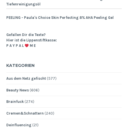
Tiefenreinigungsöl
PEELING - Paula's Choice Skin Perfecting 8% AHA Peeling Gel
Gefallen Dir die Texte?
Hier ist die Lippenstiftkasse:
P A Y P A L
M E
KATEGORIEN
Aus dem Netz gefischt
(577)
Beauty News
(606)
Brainfuck
(274)
Cremen&Schnattern
(240)
Deinfluencing
(21)