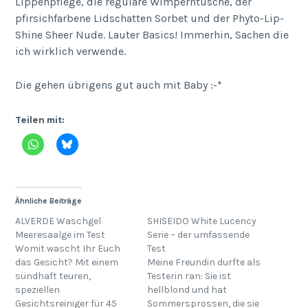
Lippenpflege, die reguläre Wimperntusche, der
pfirsichfarbene Lidschatten Sorbet und der Phyto-Lip-
Shine Sheer Nude. Lauter Basics! Immerhin, Sachen die
ich wirklich verwende.
Die gehen übrigens gut auch mit Baby :-*
Teilen mit:
Ähnliche Beiträge
ALVERDE Waschgel
SHISEIDO White Lucency
Meeresaalge im Test
Serie – der umfassende
Womit wascht Ihr Euch
Test
das Gesicht? Mit einem
Meine Freundin durfte als
sündhaft teuren,
Testerin ran: Sie ist
speziellen
hellblond und hat
Gesichtsreiniger für 45
Sommersprossen, die sie