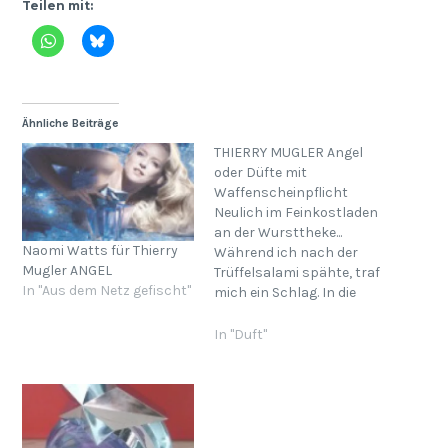
Teilen mit:
Ähnliche Beiträge
THIERRY MUGLER Angel
oder Düfte mit
Waffenscheinpflicht
Neulich im Feinkostladen
an der Wursttheke...
Naomi Watts für Thierry
Während ich nach der
Mugler ANGEL
Trüffelsalami spähte, traf
In "Aus dem Netz gefischt"
mich ein Schlag. In die
Magengrube. In die Nase.
Eine Holzlatte, die seitlich
In "Duft"
auf mich zu kam,
geräuschlos - ich wankte
benommen und ging zu
Boden. Innerlich. Leider
konnte ich mich nicht