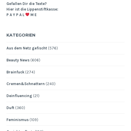
Gefallen Dir die Texte?
Hier ist die Lippenstiftkasse:
P A Y P A L
M E
KATEGORIEN
Aus dem Netz gefischt
(576)
Beauty News
(606)
Brainfuck
(274)
Cremen&Schnattern
(240)
Deinfluencing
(21)
Duft
(360)
Feminismus
(109)