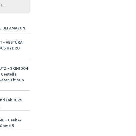
E BEI AMAZON
T - AESTURA
365 HYDRO
TZ - SKIN1004
Centella
ater-Fit Sun
nd Lab 1025
n
ME - Geek &
-Game 5