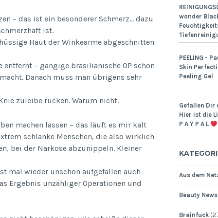
REINIGUNGSÖ
wonder Black
itzen – das ist ein besonderer Schmerz… dazu
Feuchtigkeit
schmerzhaft ist.
Tiefenreinig
rschüssige Haut der Winkearme abgeschnitten
PEELING - Pa
 entfernt – gängige brasilianische OP schon
Skin Perfect
Peeling Gel
gemacht. Danach muss man übrigens sehr
Knie zuleibe rücken. Warum nicht.
Gefallen Dir 
Hier ist die 
ben machen lassen – das läuft es mir kalt
P A Y P A L
extrem schlanke Menschen, die also wirklich
n, bei der Narkose abzunippeln. Kleiner
KATEGORI
gst mal wieder unschön aufgefallen auch
Aus dem Netz
das Ergebnis unzähliger Operationen und
Beauty News
Brainfuck
(2