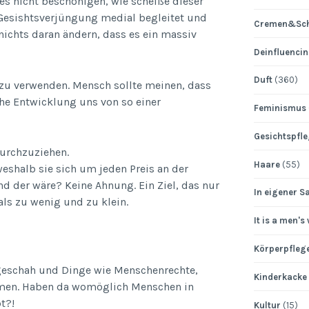
es nicht beschönigen, wie scheiße dieser
 Gesishtsverjüngung medial begleitet und
Cremen&Sch
ichts daran ändern, dass es ein massiv
Deinfluenci
Duft
(360)
 zu verwenden. Mensch sollte meinen, dass
che Entwicklung uns von so einer
Feminismus
Gesichtspfl
durchzuziehen.
Haare
(55)
weshalb sie sich um jeden Preis an der
d der wäre? Keine Ahnung. Ein Ziel, das nur
In eigener S
als zu wenig und zu klein.
It is a men's
Körperpfleg
t geschah und Dinge wie Menschenrechte,
Kinderkacke
amen. Haben da womöglich Menschen in
t?!
Kultur
(15)