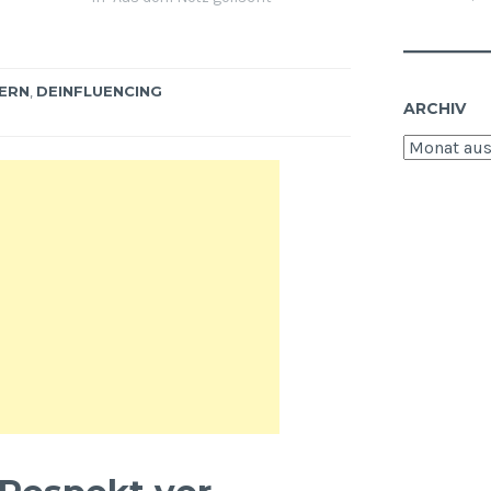
Schmuck-Visuals oder aber
Influencerinnen, die vom Laufsteg
berichten. Die meisten, selbst die
bekannten Influencerinnen kenne
ERN
,
DEINFLUENCING
ich nicht, ich…
ARCHIV
Archiv