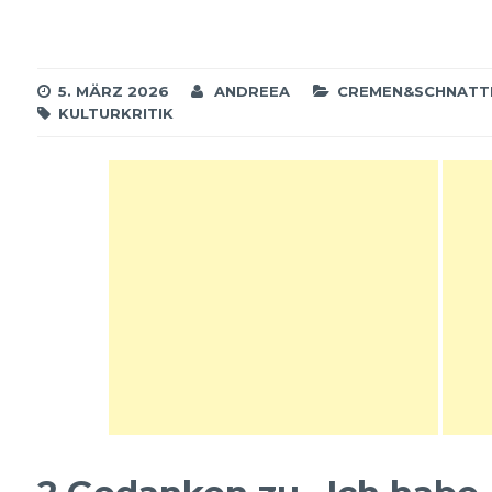
Wasser und schlimmstenfalls
legen wir uns kerngesund mit einer
Vollnarkose "unters…
5. MÄRZ 2026
ANDREEA
CREMEN&SCHNATT
KULTURKRITIK