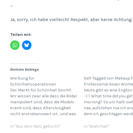
…
Ja, sorry, ich habe vielleicht Respekt, aber keine Achtung.
Teilen mit:
Ähnliche Beiträge
Werbung für
Self-Tagged von Makeup f
Schönheitsoperationen
Professional Asian Wom
Der Markt für Schönheit boomt.
Heute gibt es eine Englis
Wir wissen zwar alle dass die Bilder
:-) 1. What time did you ge
manipuliert sind, dass die Models
morning? So um halb sie
krank sind, dass Alterslosigkeit
nee, aufstehen tue ich er
nicht erstrebenswert ist... und was
dem ich geschlagen wer
machen wir? Wir kaufen Anti-
acht. 2. How do you like y
Falten Cremes für 600 Euro,
Medium-rare. Also blutig, 
In "Aus dem Netz gefischt"
In "Wahrheit"
hungern und trinken heisses
roh. Yeah. 3. What was th