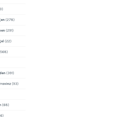
0)
gen
(278)
pen
(291)
gel
(22)
568)
den
(391)
Provinz
(93)
n
(68)
6)