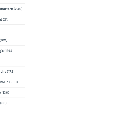
nattern
(240)
ng
(21)
(109)
ege
(196)
ache
(172)
 world
(209)
e
(136)
(30)