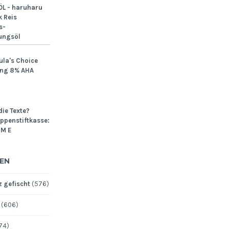
L - haruharu
 Reis
s-
ungsöl
ula's Choice
ing 8% AHA
die Texte?
Lippenstiftkasse:
M E
EN
 gefischt
(576)
(606)
74)