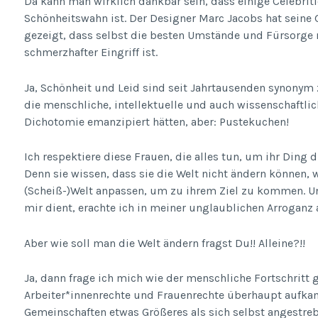
Da kann man wirklich dankbar sein, dass einige Celebriti
Schönheitswahn ist. Der Designer Marc Jacobs hat seine
gezeigt, dass selbst die besten Umstände und Fürsorge n
schmerzhafter Eingriff ist.
Ja, Schönheit und Leid sind seit Jahrtausenden synonym
die menschliche, intellektuelle und auch wissenschaftli
Dichotomie emanzipiert hätten, aber: Pustekuchen!
Ich respektiere diese Frauen, die alles tun, um ihr Ding 
Denn sie wissen, dass sie die Welt nicht ändern können, 
(Scheiß-)Welt anpassen, um zu ihrem Ziel zu kommen. Un
mir dient, erachte ich in meiner unglaublichen Arroganz 
Aber wie soll man die Welt ändern fragst Du!! Alleine?!!
Ja, dann frage ich mich wie der menschliche Fortschrit
Arbeiter*innenrechte und Frauenrechte überhaupt aufk
Gemeinschaften etwas Größeres als sich selbst angestreb