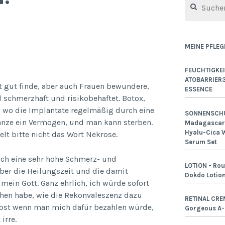
nach:
MEINE PFLEG
FEUCHTIGKEI
ATOBARRIER
t gut finde, aber auch Frauen bewundere,
ESSENCE
d schmerzhaft und risikobehaftet. Botox,
, wo die Implantate regelmäßig durch eine
SONNENSCHU
anze ein Vermögen, und man kann sterben.
Madagascar 
Hyalu-Cica W
elt bitte nicht das Wort Nekrose.
Serum Set
uch eine sehr hohe Schmerz- und
LOTION - Rou
aber die Heilungszeit und die damit
Dokdo Lotio
ein Gott. Ganz ehrlich, ich würde sofort
hen habe, wie die Rekonvaleszenz dazu
RETINAL CRE
elbst wenn man mich dafür bezahlen würde,
Gorgeous A
irre.