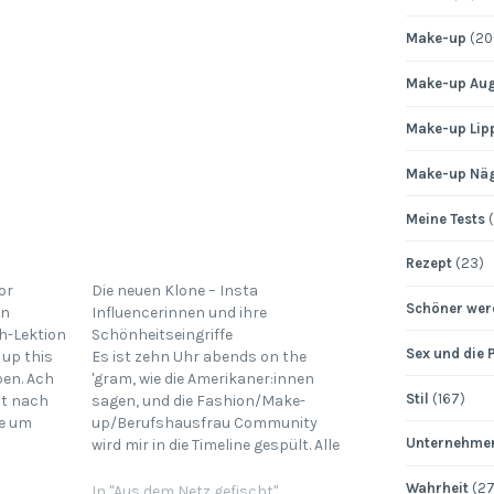
Make-up
(20
Make-up Au
Make-up Lip
Make-up Nä
Meine Tests
(
Rezept
(23)
or
Die neuen Klone – Insta
Schöner wer
en
Influencerinnen und ihre
ch-Lektion
Schönheitseingriffe
Sex und die 
t up this
Es ist zehn Uhr abends on the
ben. Ach
'gram, wie die Amerikaner:innen
Stil
(167)
st nach
sagen, und die Fashion/Make-
de um
up/Berufshausfrau Community
Unternehme
our steak?
wird mir in die Timeline gespült. Alle
kurz vor
Bilder, die ich ansehe, sind
e…
thematisch ähnlich, es sind
Wahrheit
(27
In "Aus dem Netz gefischt"