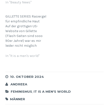
SPEICK Seife ist immer
nicht besser sagen
In "Beauty News"
noch nicht alle, aber ich
können... Zusätzlich muss
habe Weihnachten auch
angemerkt werden, dass
einige SPEICK Sachen
alle diese Hauttypen in
GILLETTE SERIES Rasiergel
verschenkt (gerade für die
Kombination miteinander
für empfindliche Haut
Männer) und die Leute
auftreten können, was die
Auf der grottigen US-
waren begeistert.
Auswahl der
Website von Gillette
Natürlich werde ich für
Pflegeprodukte nicht
(Flash-Seiten sind sooo
Euch…
einfach macht.
90er Jahre!) war es mir
Insgesamt kann man
leider nicht möglich
sich…
herauszufinden wie das
Gel genau heißt. Und jetzt
In "It is a men's world"
ist es im Bad und ich habe
nicht die geringste Lust
aufzustehen und
nachzuschauen. Das blau
10. OKTOBER 2024
verpackte Gel ist
ANDREEA
Bestandteil einer ganzen
Serie und kommt…
FEMINISMUS
,
IT IS A MEN'S WORLD
MÄNNER