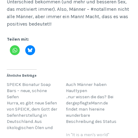
Unterschied bekommen (und mehr und besseren Sex,
das motiviert immer). Also, Männer – #notallmen nicht
alle Männer, aber immer ein Mann! Macht, dass es was
positives bedeutet!!
Teilen mit:
Ähnliche Beiträge
SPEICK Bionatur Soap
Auch Männer haben
Bars – neue, schöne
Hauttypen
Seifen
...nur wissen die das? Bei
Hurra, es gibt neue Seifen
dergepflegteMann.de
von SPEICK, dem Gott der
findet man hiereine
Seifenherstellung in
wunderbare
Deutschland. Aus
Beschreibung des Status
ökologischen Ölen und
Quo der männlichen
zertifiziert. Meine schöne
Epidermis. Ich hätte es ja
In "It is a men's world"