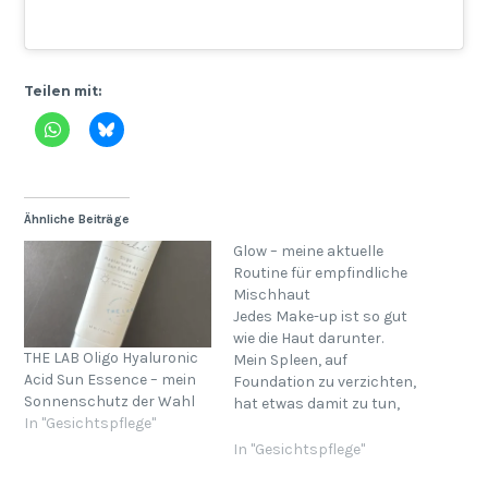
Teilen mit:
Ähnliche Beiträge
Glow – meine aktuelle
Routine für empfindliche
Mischhaut
Jedes Make-up ist so gut
wie die Haut darunter.
THE LAB Oligo Hyaluronic
Mein Spleen, auf
Acid Sun Essence – mein
Foundation zu verzichten,
Sonnenschutz der Wahl
hat etwas damit zu tun,
In "Gesichtspflege"
dass Foundation bislang
nach einigen Tagen meine
In "Gesichtspflege"
Haut schlechter gemacht