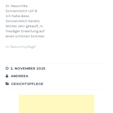
hat: Gereizter, trockener,
unreiner. Das mag an den
Dr. Hauschka
Produkten liegen als auch
Sonnenmilch LSF 8
an der notwendigen
Ich habe diese
Reinigung, die etwas
Sonnenmilch bereits
harscher ausfällt.…
letztes Jahr gekauft, in
freudiger Erwartung auf
einen schönen Sommer.
Benutzt habe ich sie
zweimal, dann war der
In "Gesichtspflege"
Sommer 2007 schwupps
zu Ende. Dieses Jahr ist
bereits jetzt schon
Hochsommer und meine
2. NOVEMBER 2025
Tube ist nicht gekippt.
ANDREEA
Diesmal soll sie alle
werden - weil ich mich…
GESICHTSPFLEGE