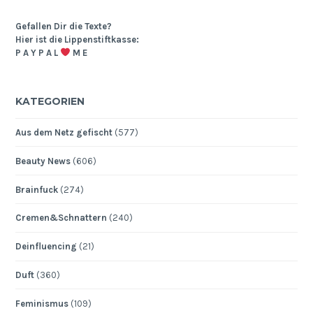
Gefallen Dir die Texte?
Hier ist die Lippenstiftkasse:
P A Y P A L
M E
KATEGORIEN
Aus dem Netz gefischt
(577)
Beauty News
(606)
Brainfuck
(274)
Cremen&Schnattern
(240)
Deinfluencing
(21)
Duft
(360)
Feminismus
(109)