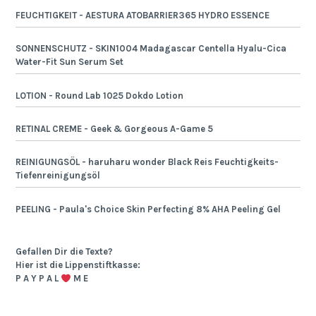
FEUCHTIGKEIT - AESTURA ATOBARRIER365 HYDRO ESSENCE
SONNENSCHUTZ - SKIN1004 Madagascar Centella Hyalu-Cica
Water-Fit Sun Serum Set
LOTION - Round Lab 1025 Dokdo Lotion
RETINAL CREME - Geek & Gorgeous A-Game 5
REINIGUNGSÖL - haruharu wonder Black Reis Feuchtigkeits-
Tiefenreinigungsöl
PEELING - Paula's Choice Skin Perfecting 8% AHA Peeling Gel
Gefallen Dir die Texte?
Hier ist die Lippenstiftkasse:
P A Y P A L
M E