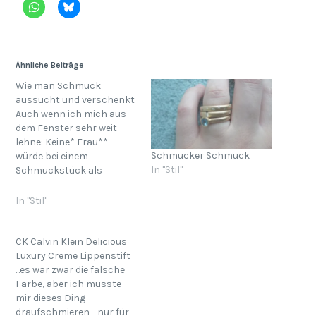
Ähnliche Beiträge
Wie man Schmuck
aussucht und verschenkt
Auch wenn ich mich aus
dem Fenster sehr weit
lehne: Keine* Frau**
Schmucker Schmuck
würde bei einem
In "Stil"
Schmuckstück als
Geschenk nein sagen!
Wenn sie Nein sagt, dann
In "Stil"
ist es schlichtweg das
falsche Stück. Und selbst
dann würde frau zögern,
CK Calvin Klein Delicious
schließlich schätzt man
Luxury Creme Lippenstift
die Geste wert. Den
...es war zwar die falsche
Geschmack zu treffen ist
Farbe, aber ich musste
natürlich nicht…
mir dieses Ding
draufschmieren - nur für