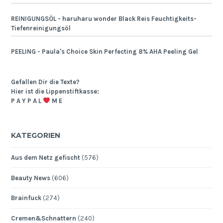
REINIGUNGSÖL - haruharu wonder Black Reis Feuchtigkeits-
Tiefenreinigungsöl
PEELING - Paula's Choice Skin Perfecting 8% AHA Peeling Gel
Gefallen Dir die Texte?
Hier ist die Lippenstiftkasse:
P A Y P A L
M E
KATEGORIEN
Aus dem Netz gefischt
(576)
Beauty News
(606)
Brainfuck
(274)
Cremen&Schnattern
(240)