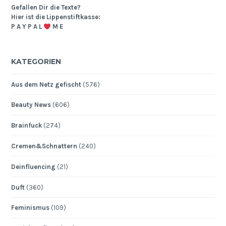
Gefallen Dir die Texte?
Hier ist die Lippenstiftkasse:
P A Y P A L
M E
KATEGORIEN
Aus dem Netz gefischt
(576)
Beauty News
(606)
Brainfuck
(274)
Cremen&Schnattern
(240)
Deinfluencing
(21)
Duft
(360)
Feminismus
(109)