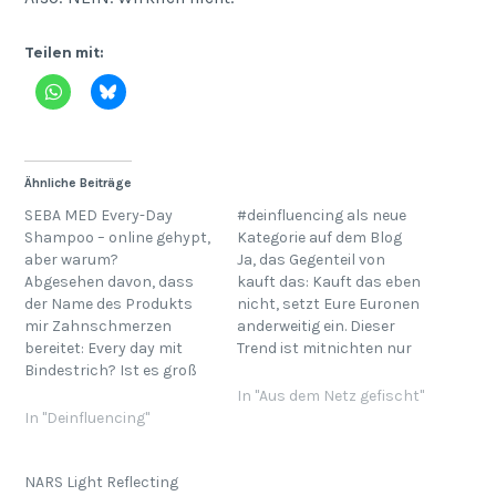
Teilen mit:
Ähnliche Beiträge
SEBA MED Every-Day
#deinfluencing als neue
Shampoo – online gehypt,
Kategorie auf dem Blog
aber warum?
Ja, das Gegenteil von
Abgesehen davon, dass
kauft das: Kauft das eben
der Name des Produkts
nicht, setzt Eure Euronen
mir Zahnschmerzen
anderweitig ein. Dieser
bereitet: Every day mit
Trend ist mitnichten nur
Bindestrich? Ist es groß
ein TikiTaka aka TikTok
oder klein geschrieben?
Trend, es ist die
In "Aus dem Netz gefischt"
Why so Denglisch?
Entzauberung der
In "Deinfluencing"
Warum?? Warum ist das
Industrie durch
eines der beliebtesten
Influencer*innen. Und als
Drogerie-Empfehlungen
Beautybloggerin habe ich
NARS Light Reflecting