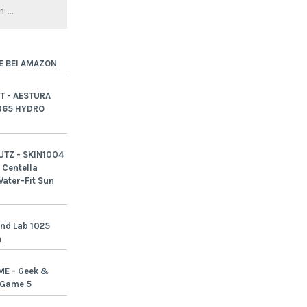
E BEI AMAZON
T - AESTURA
365 HYDRO
TZ - SKIN1004
Centella
ater-Fit Sun
nd Lab 1025
n
ME - Geek &
-Game 5