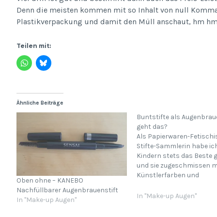
Denn die meisten kommen mit so Inhalt von null Komma
Plastikverpackung und damit den Müll anschaut, hm hm
Teilen mit:
Ähnliche Beiträge
Buntstifte als Augenbraue
geht das?
Als Papierwaren-Fetischi
Stifte-Sammlerin habe i
Kindern stets das Beste 
und sie zugeschmissen m
Künstlerfarben und
Oben ohne – KANEBO
Künstlerstiften nebst g
Nachfüllbarer Augenbrauenstift
Aquarellpapier. So besitze
In "Make-up Augen"
In "Make-up Augen"
ausgefeilte Sammlung
Polychromos, die in Lego-