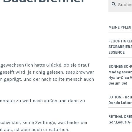
nach:
MEINE PFLEG
FEUCHTIGKEI
ATOBARRIER
ESSENCE
ewachsen (ich hatte Glück!), ob sie drauf
SONNENSCHU
seift wird, ja richig gelesen,
soap brow
war
Madagascar 
Hyalu-Cica W
n geprägt, und der nach sollte mensch auch
Serum Set
LOTION - Rou
genbraue zu weit nach außen und dann zu
Dokdo Lotio
RETINAL CRE
chwister, keine Zwillinge, was leider bei
Gorgeous A
 aus, ist aber auch unnatürlich.