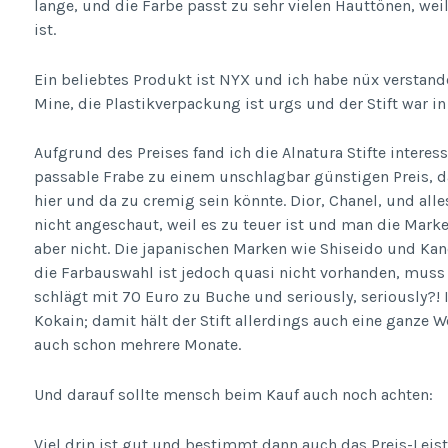
lange, und die Farbe passt zu sehr vielen Hauttönen, wei
ist.
Ein beliebtes Produkt ist NYX und ich habe nüx verstande
Mine, die Plastikverpackung ist urgs und der Stift war in g
Aufgrund des Preises fand ich die Alnatura Stifte intere
passable Frabe zu einem unschlagbar günstigen Preis, da
hier und da zu cremig sein könnte. Dior, Chanel, und all
nicht angeschaut, weil es zu teuer ist und man die Ma
aber nicht. Die japanischen Marken wie Shiseido und Ka
die Farbauswahl ist jedoch quasi nicht vorhanden, muss
schlägt mit 70 Euro zu Buche und seriously, seriously?! 
Kokain; damit hält der Stift allerdings auch eine ganze 
auch schon mehrere Monate.
Und darauf sollte mensch beim Kauf auch noch achten:
Viel drin ist gut und bestimmt dann auch das Preis-Leis