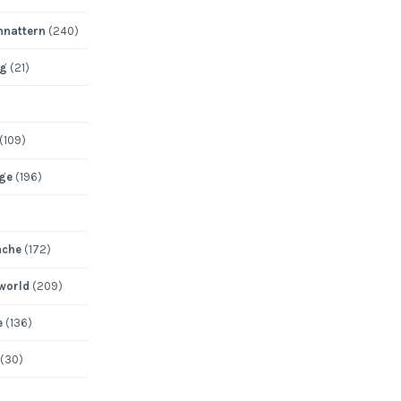
nattern
(240)
ng
(21)
(109)
ege
(196)
ache
(172)
 world
(209)
e
(136)
(30)