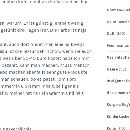
l er eben kühl, nicht zu dunkel und aschig
Cremen&Sch
Deinfluenci
n, warum. Er ist günstig, enthält wenig
efühlt drei Tagen leer. Die Farbe ist naja.
Duft
(360)
ssant, auch dort findet man eine halbwegs
Feminismus
zu ist die Textur sehr schön, wenn sie auch
Gesichtspfl
es was über 30-40 Euro kostet habe ich mir
rke bezahlt. Kann man machen, muss mensch
Haare
(55)
nebo machen ebenfalls sehr gute Produkte,
 man schauen, ob es passt. Tom Ford
In eigener S
Immerhin 6 Gramm Inhalt, billiger als
Weile; meiner hat nur ein Gramm und hält
It is a men's
Körperpfleg
Kinderkacke
Kultur
(15)
tungsverhältnis.