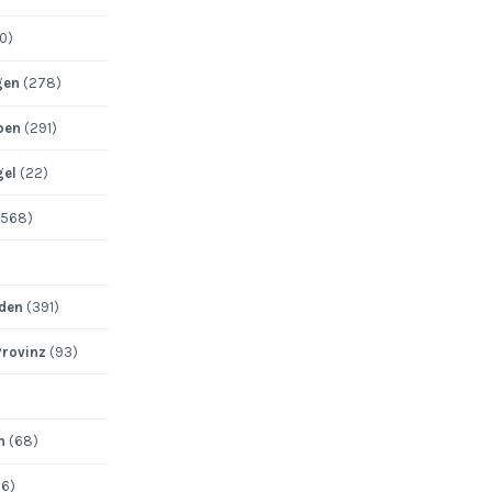
0)
gen
(278)
pen
(291)
gel
(22)
568)
den
(391)
Provinz
(93)
n
(68)
6)