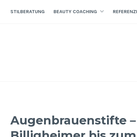
Zum
Inhalt
STILBERATUNG
BEAUTY COACHING
REFERENZ
springen
Augenbrauenstifte –
Billigheimer bis zu