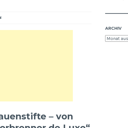
t werden.
inklusive tief sitzende Jeans und
ler der
bauchfreie Tops sind…
rlich
N
ch das…
ARCHIV
Archiv
uenstifte – von
uerbrenner de Luxe
“