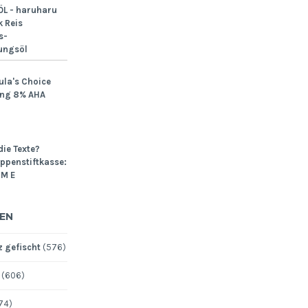
L - haruharu
 Reis
s-
ungsöl
ula's Choice
ing 8% AHA
die Texte?
Lippenstiftkasse:
M E
EN
 gefischt
(576)
(606)
74)