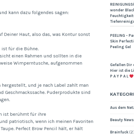
REINIGUNGSÖ
wonder Black
 und kann dazu folgendes sagen:
Feuchtigkeit
Tiefenreinig
uf Deiner Haut, also das, was Kontur sonst
PEELING - Pa
Skin Perfect
Peeling Gel
ist für die Bühne.
cht einen Rahmen und sollten in die
wahlweise Wimperntusche, aufgenommen
Gefallen Dir 
Hier ist die 
P A Y P A L
 hergestellt, und je nach Label zahlt man
, und Geschmackssache. Puderprodukte sind
KATEGORI
agen.
Aus dem Netz
n ist berühmt für ihre
Beauty News
und patriotisch, wenn ich meinen Favoriten
Taupe. Perfect Brow Pencil hält, er hält
Brainfuck
(2