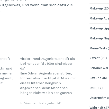
 irgendwas, und wenn man sich dazu die
Make-up
(20
.
Make-up Au
Make-up Lip
Make-up Nä
Meine Tests
(
Rezept
(23)
nstift –
Viraler Trend: Augenbrauenstift als
Lipliner oder “die 90er sind wieder
Schöner wer
stin und
da”
ch meinem
Eine Ode an Augenbrauenstiften,
Sex und die 
gegönnt,
for real, also in echt jetzt. Muss mir
it
dieses Internet Denglsich
abgewöhnen, denn Menschen
Stil
(167)
utem
hängen nicht wie ich den ganzen
 ich eine
Tag im WWW. Ich BIn das Internet,
Unternehme
also kann ich es auch gestalten.
In "Aus dem Netz gefischt"
Apropos Gestaltung, die 90er Jahre
Wahrheit
(27