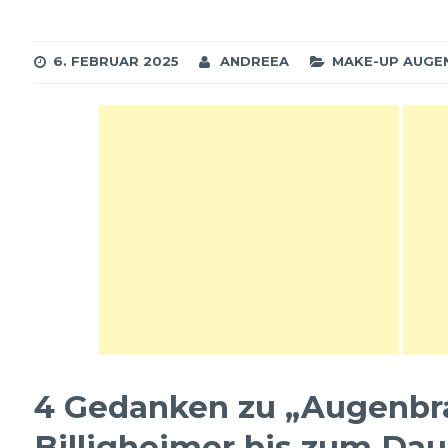
Malbüchern verschwende
Faber castell, der Herstel
Polychromos, stellt natü
6. FEBRUAR 2025
ANDREEA
MAKE-UP AUGE
auch Kajalstifte her.
Grundsätzlich, so habe i
4 Gedanken zu „
Augenbra
Billigheimer bis zum Da